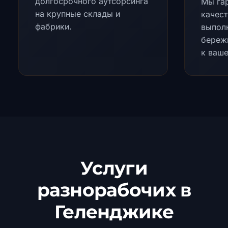
долгосрочного аутсорсинга
Мы га
на крупные склады и
качес
фабрики.
выпол
береж
к ваш
Услуги
разнорабочих в
Геленджике