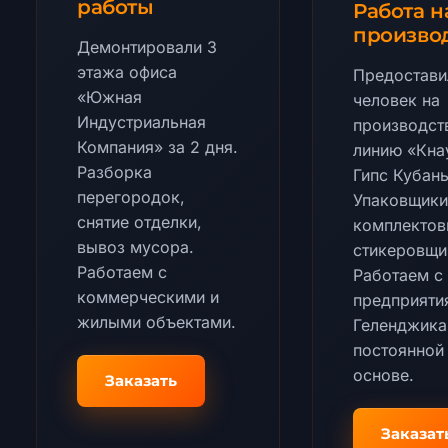
работы
Работа н
произво
Демонтировали 3
этажа офиса
Предостави
«Южная
человек на
Индустриальная
производст
Компания» за 2 дня.
линию «Кна
Разборка
Гипс Кубань
перегородок,
Упаковщики
снятие отделки,
комплектов
вывоз мусора.
стикеровщи
Работаем с
Работаем с
коммерческими и
предприяти
жилыми объектами.
Геленджика
постоянной
основе.
Заказать
Заказат