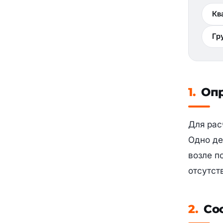
Кв
Гр
1.
Опр
Для рас
Одно де
возле п
отсутст
2.
Сос