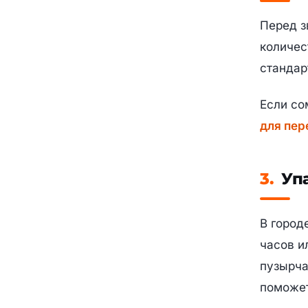
Перед з
количес
стандар
Если со
для пер
3.
Упа
В город
часов и
пузырча
поможе