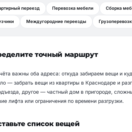
артирный переезд
Перевозка мебели
Сборка меб
узчики
Междугородние переезды
Грузоперевозк
🎁
еделите точный маршрут
Главная
Подождите, не уходите!
чёта важны оба адреса: откуда забираем вещи и ку
О нас
ло — забрать вещи из квартиры в Краснодаре и раз
Рассчитайте стоимость с
фиксированным
одъезда, другое — частный дом в пригороде, сложн
тарифом для новых клиентов
Услуги
вие лифта или ограничения по времени разгрузки.
Закрепите за своим номером фиксированный тариф. Мы
Отзывы
перезвоним, проконсультируем и зафиксируем
спецтариф.
Вопросы
тавьте список вещей