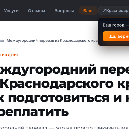
📍
Услуги
Отзывы
Вопросы
Блог
Краснодар
Ваш город 
Да, верн
лог
Междугородний переезд из Краснодарского края: как подготовиться и не переплатить
ОРОДНИЕ
ждугородний пер
 Краснодарского к
к подготовиться и 
реплатить
ородний переезд — это не просто “заказать м