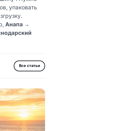
ов, упаковать
згрузку.
р,
Анапа →
снодарский
Все статьи