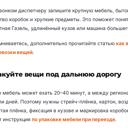
Блог
вонком диспетчеру запишите крупную мебель, быто
Я даю отдельное
согласие на обработку персональных данных
тво коробок и хрупкие предметы. Это поможет поня
для обработки заявки и обратной связи.
+7 (928) 333-32-81
тная Газель, удлинённый кузов или машина большег
Звонки 8:00–20:00 · выезды 24/7
Временный порядок отправки
мневаетесь, дополнительно прочитайте статью
как 
Перенос приёма заявок на серверы в РФ находится в разработке.
Быстрый заказ
До завершения переноса эта форма обрабатывается через сервис
евозки вещей
.
Formspree (США). Вы можете не использовать форму и позвонить
по номеру
+7 (928) 333-32-81
.
Я уведомлён(а) о временном способе отправки и согласен(на)
отправить заявку через Formspree.
куйте вещи под дальнюю дорогу
Получить фиксированный тариф для
новых клиентов
е мебель может ехать 20–40 минут, а между регио
ли дней. Поэтому нужны стрейч-плёнка, картон, во
тая плёнка, фиксация в кузове и маркировка коробо
т инструкция
по упаковке мебели при переезде
.