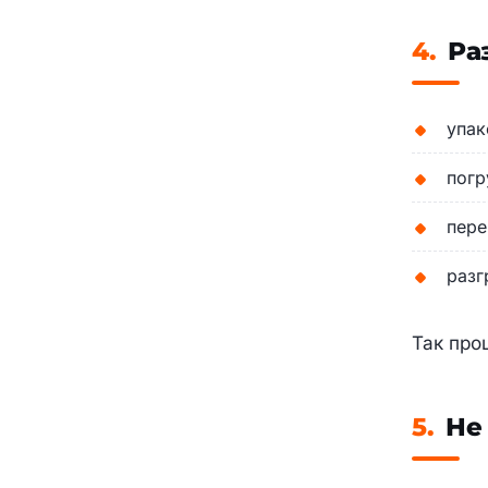
4.
Раз
упак
погр
пере
разг
Так про
5.
Не 