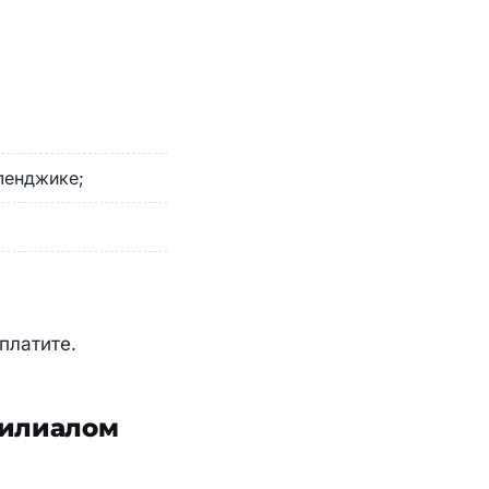
ленджике;
платите.
филиалом