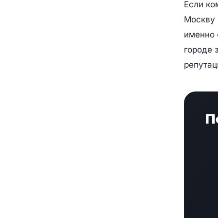
Если ко
Москву 
именно 
городе 
репутац
П