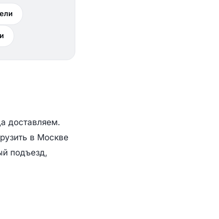
ели
и
да доставляем.
грузить в Москве
ый подъезд,