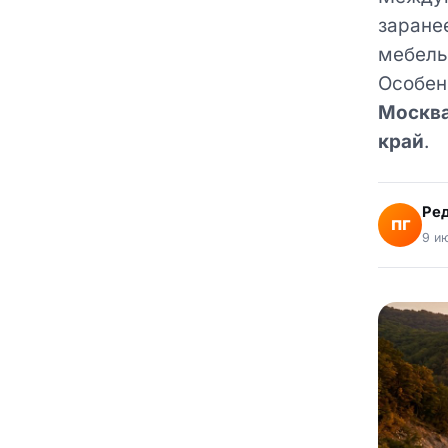
заране
мебель 
Особен
Москв
край
.
Ре
ПГ
9 и