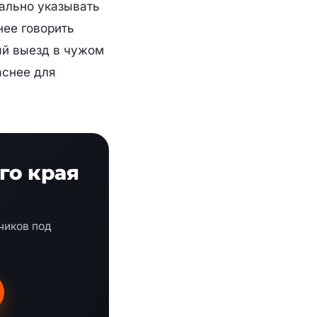
ально указывать
нее говорить
ый выезд в чужом
аснее для
го края
чиков под