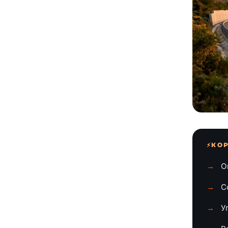
КОР
О
С
У