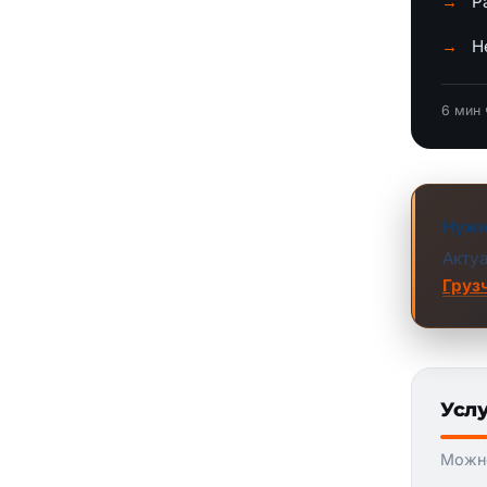
Р
Н
6 мин 
Нужн
Акту
Груз
Услу
Можно