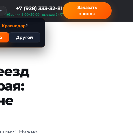
Заказать
+7 (928) 333-32-81
▼
звонок
Звонки 8:00–20:00 · выезды 24/7
—
Краснодар
?
о
Другой
еезд
рая:
не
ашину”. Нужно