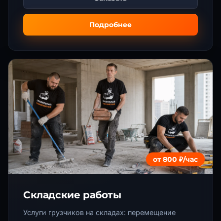
Подробнее
🎁
Оформление заказа
Вы заказываете:
Грузчики
Ваше имя
Подождите, не уходите!
Рассчитайте стоимость с
Главная
Номер телефона
фиксированным тарифом для
О нас
новых клиентов
от 800 ₽/час
Услуги
Закрепите за своим номером фиксированный
Отзывы
тариф. Мы перезвоним, проконсультируем и
6400
Сумма расчета:
₽
Складские работы
зафиксируем спецтариф.
Вопросы
* Расчет является предварительным и не является публичной
Услуги грузчиков на складах: перемещение
Блог
офертой. Итоговая стоимость подтверждается менеджером