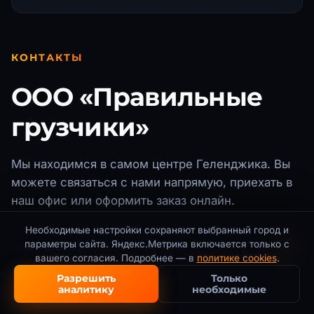
КОНТАКТЫ
ООО «Правильные
грузчики»
Мы находимся в самом центре
Геленджика
. Вы
можете связаться с нами напрямую, приехать в
наш офис или оформить заказ онлайн.
Необходимые настройки сохраняют выбранный город и
📞
параметры сайта. Яндекс.Метрика включается только с
Телефон для заказа:
вашего согласия. Подробнее — в
политике cookies
.
+7 (928) 333-32-81
Разрешить
Только
Прием звонков с 9:00 до 20:00 ежедневно
аналитику
необходимые
📍
Адрес нашего офиса:
Настройки cookies