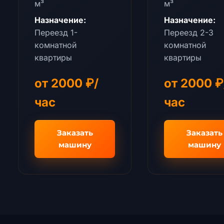
м³
м³
Назначение:
Назначение:
Переезд 1-
Переезд 2-3
комнатной
комнатной
квартиры
квартиры
от 2000 ₽/
от 2000 ₽
час
час
🎁
Заказать
Заказать
машину
машину
Подождите, не уходите!
Рассчитайте стоимость с
Главная
фиксированным тарифом для
О нас
новых клиентов