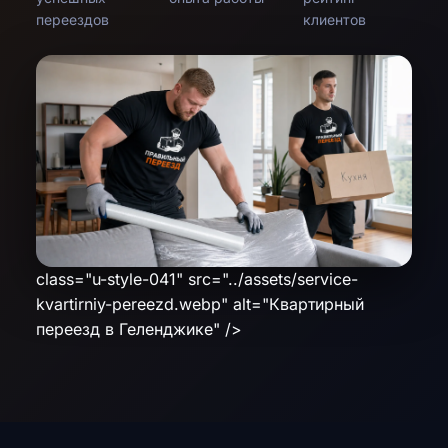
переездов
клиентов
class="u-style-041" src="../assets/service-
kvartirniy-pereezd.webp" alt="Квартирный
переезд в Геленджике" />