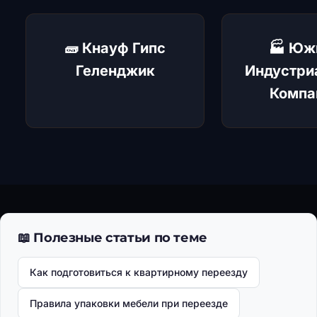
Получить фиксированный
тариф для новых клиентов
🧱 Кнауф Гипс
🏭 Юж
Геленджик
Индустри
Компа
📖 Полезные статьи по теме
Как подготовиться к квартирному переезду
Правила упаковки мебели при переезде