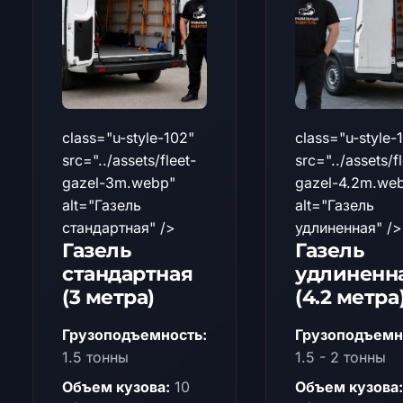
class="u-style-102"
class="u-style-
src="../assets/fleet-
src="../assets/f
gazel-3m.webp"
gazel-4.2m.we
alt="Газель
alt="Газель
стандартная" />
удлиненная" />
Газель
Газель
стандартная
удлиненн
(3 метра)
(4.2 метра
Грузоподъемность:
Грузоподъемн
1.5 тонны
1.5 - 2 тонны
Объем кузова:
10
Объем кузова: