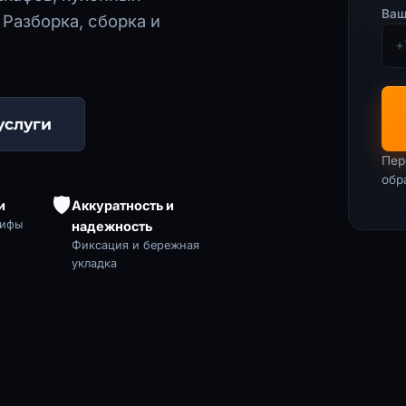
Ваш
 Разборка, сборка и
услуги
Пер
обр
🛡️
и
Аккуратность и
рифы
надежность
Фиксация и бережная
укладка