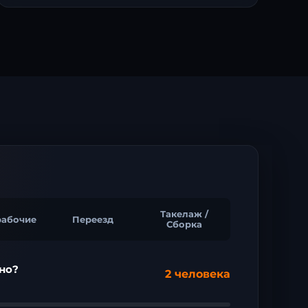
Такелаж /
рабочие
Переезд
Сборка
но?
2 человека