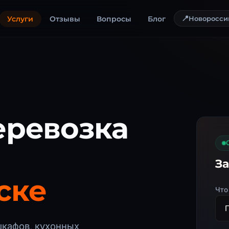
📍
Услуги
Отзывы
Вопросы
Блог
Новоросси
еревозка
За
ске
Что
шкафов, кухонных