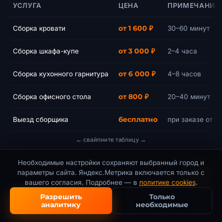
УСЛУГА
ЦЕНА
ПРИМЕЧАНИЕ
Сборка кровати
от 1 600 ₽
30–60 минут
Сборка шкафа-купе
от 3 000 ₽
2–4 часа
Сборка кухонного гарнитура
от 6 000 ₽
4–8 часов
Сборка офисного стола
от 800 ₽
20–40 минут
Выезд сборщика
бесплатно
при заказе от 2
Итоговая цена всегда уточняется менеджером после адреса,
Необходимые настройки сохраняют выбранный город и
объёма, этажа, лифта, расстояния переноски и необходимости
параметры сайта. Яндекс.Метрика включается только с
транспорта. Расчёт на сайте предварительный и не является
вашего согласия. Подробнее — в
политике cookies
.
публичной офертой.
Разрешить
Только
аналитику
необходимые
Настройки cookies